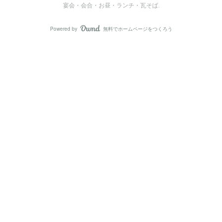
宴会・会合・お昼・ランチ・瓦そば
.
Powered by
無料でホームページをつくろう
AmebaOwnd
フォロー